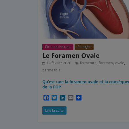
Fiche technique
Plongée
Le Foramen Ovale
,
,
,
13 février 2020
fermeture
foramen
ovale
permeable
Qu’est une la foramen ovale et la conséque
de la FOP
F
T
L
E
P
a
w
i
m
a
c
i
n
a
r
Lire la suite
e
t
k
i
t
b
t
e
l
a
o
e
d
g