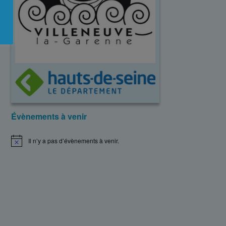
Évènements à venir
Il n’y a pas d’évènements à venir.
N
o
t
i
c
e