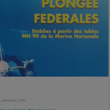
,
,
saturation
Table