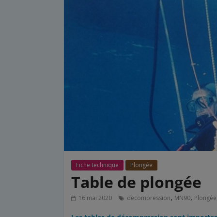
Fiche technique
Plongée
Table de plongée
,
,
16 mai 2020
decompression
MN90
Plongée