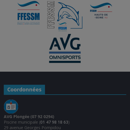
c
e
Coordonnées
AVG Plongée (07 92 0294)
Piscine municipale (
01 47 98 18 63
)
29 avenue Georges Pompidou