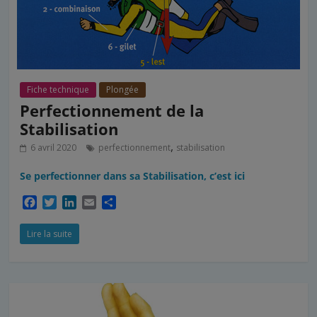
Fiche technique
Plongée
Perfectionnement de la
Stabilisation
,
6 avril 2020
perfectionnement
stabilisation
Se perfectionner dans sa Stabilisation, c’est ici
F
T
L
E
P
a
w
i
m
a
c
i
n
a
r
Lire la suite
e
t
k
i
t
b
t
e
l
a
o
e
d
g
o
r
I
e
k
n
r