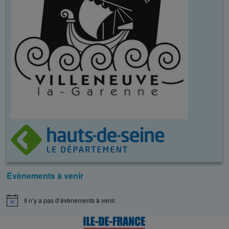
Évènements à venir
Il n’y a pas d’évènements à venir.
N
o
t
i