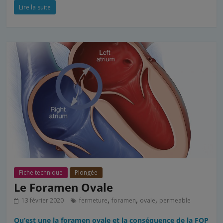
c
i
n
a
r
Lire la suite
e
t
k
i
t
b
t
e
l
a
o
e
d
g
o
r
I
e
k
n
r
Fiche technique
Plongée
Le Foramen Ovale
,
,
,
13 février 2020
fermeture
foramen
ovale
permeable
Qu’est une la foramen ovale et la conséquence de la FOP