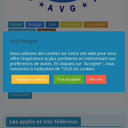
Apnée
Biologie
Club
Formation
La pratique
Photographie
Plongée
AVG Plongée / Apnée
AVG Plongée
,
,
,
,
1 février 2020
AVG
Club
Historique
Plongée
Nous utilisons des cookies sur notre site web pour vous
Presentation
offrir l'expérience la plus pertinente en mémorisant vos
préférences de visites. En cliquant sur "Accepter", vous
Présentation de la section plongée de l’AVG et son
consentez à l'utilisation de TOUS les cookies.
historique.
Réglages Cookies
Tout accepter
Refuser
F
T
L
E
P
a
w
i
m
a
c
i
n
a
r
Lire la suite
e
t
k
i
t
b
t
e
l
a
o
e
d
g
o
r
I
e
Les applis et site fédéraux
k
n
r