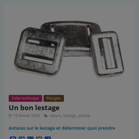
o
r
I
e
k
n
r
Fiche technique
Plongée
Un bon lestage
,
,
15 février 2020
astuce
lestage
plomb
Astuces sur le lestage et déterminer quoi prendre