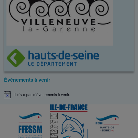
Évènements à venir
Il n’y a pas d’évènements à venir.
N
o
t
i
c
e