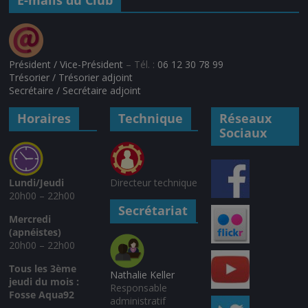
E-mails du Club
Président / Vice-Président
– Tél. :
06 12 30 78 99
Trésorier / Trésorier adjoint
Secrétaire / Secrétaire adjoint
Horaires
Technique
Réseaux
Sociaux
Lundi/Jeudi
Directeur technique
20h00 – 22h00
Secrétariat
Mercredi
(apnéistes)
20h00 – 22h00
Tous les 3ème
Nathalie Keller
jeudi du mois :
Responsable
Fosse Aqua92
administratif