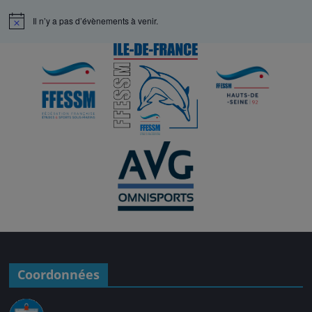
Il n’y a pas d’évènements à venir.
N
o
t
i
c
e
Coordonnées