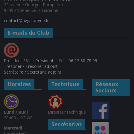
29 avenue Georges Pompidou
92390 Villeneuve la Garenne
contact@avgplongee.fr
E-mails du Club
Président / Vice-Président
– Tél. :
06 12 30 78 99
Trésorier / Trésorier adjoint
Secrétaire / Secrétaire adjoint
Horaires
Technique
Réseaux
Sociaux
Lundi/Jeudi
Directeur technique
20h00 – 22h00
Secrétariat
Mercredi
(apnéistes)