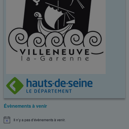
Évènements à venir
Il n’y a pas d’évènements à venir.
N
o