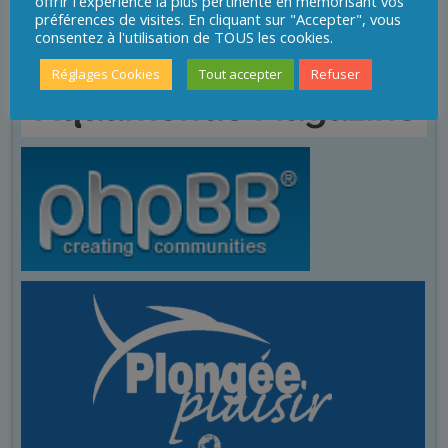
offrir l'expérience la plus pertinente en mémorisant vos
préférences de visites. En cliquant sur "Accepter", vous
consentez à l'utilisation de TOUS les cookies.
Réglages Cookies
Tout accepter
Refuser