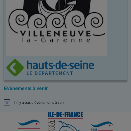
Évènements à venir
Il n’y a pas d’évènements à venir.
N
o
t
i
c
e