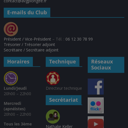
contact@avgplongee.fr
E-mails du Club
Président / Vice-Président
– Tél. :
06 12 30 78 99
Trésorier / Trésorier adjoint
Secrétaire / Secrétaire adjoint
Horaires
Technique
Réseaux
Sociaux
Lundi/Jeudi
Directeur technique
20h00 – 22h00
Secrétariat
Mercredi
(apnéistes)
20h00 – 22h00
Tous les 3ème
Nathalie Keller