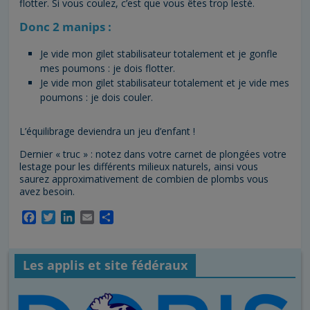
flotter. Si vous coulez, c’est que vous êtes trop lesté.
Donc 2 manips :
Je vide mon gilet stabilisateur totalement et je gonfle
mes poumons : je dois flotter.
Je vide mon gilet stabilisateur totalement et je vide mes
poumons : je dois couler.
L’équilibrage deviendra un jeu d’enfant !
Dernier « truc » : notez dans votre carnet de plongées votre
lestage pour les différents milieux naturels, ainsi vous
saurez approximativement de combien de plombs vous
avez besoin.
F
T
L
E
P
a
w
i
m
a
c
i
n
a
r
e
t
k
i
t
Les applis et site fédéraux
b
t
e
l
a
o
e
d
g
o
r
I
e