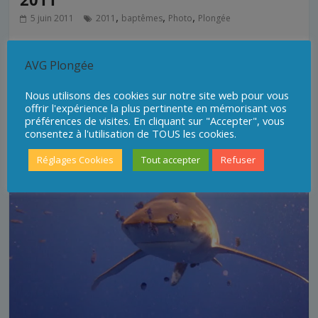
,
,
,
5 juin 2011
2011
baptêmes
Photo
Plongée
Baptêmes de plongée du 5 Juin 2011 par Philippe
CETTOUR
AVG Plongée
F
T
L
E
P
Nous utilisons des cookies sur notre site web pour vous
a
w
i
m
a
offrir l'expérience la plus pertinente en mémorisant vos
c
i
n
a
r
Lire la suite
préférences de visites. En cliquant sur "Accepter", vous
e
t
k
i
t
consentez à l'utilisation de TOUS les cookies.
b
t
e
l
a
o
e
d
g
Réglages Cookies
Tout accepter
Refuser
o
r
I
e
k
n
r