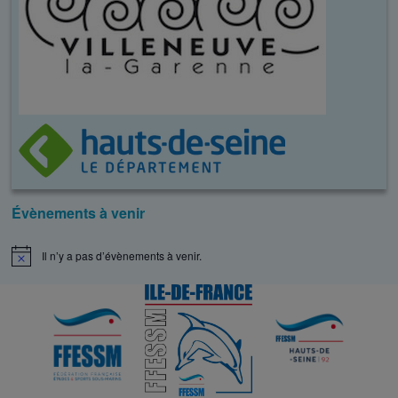
Évènements à venir
Il n’y a pas d’évènements à venir.
N
o
t
i
c
e