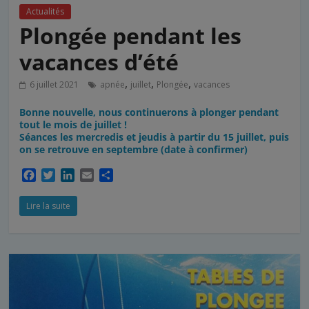
Actualités
Plongée pendant les
vacances d’été
,
,
,
6 juillet 2021
apnée
juillet
Plongée
vacances
Bonne nouvelle, nous continuerons à plonger pendant
tout le mois de juillet !
Séances les mercredis et jeudis à partir du 15 juillet, puis
on se retrouve en septembre (date à confirmer)
F
T
L
E
P
a
w
i
m
a
c
i
n
a
r
Lire la suite
e
t
k
i
t
b
t
e
l
a
o
e
d
g
o
r
I
e
k
n
r