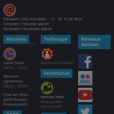
Président / Vice-Président
– Tél. :
06 12 30 78 99
Trésorier / Trésorier adjoint
Secrétaire / Secrétaire adjoint
Horaires
Technique
Réseaux
Sociaux
Lundi/Jeudi
Directeur technique
20h00 – 22h00
Secrétariat
Mercredi
(apnéistes)
20h00 – 22h00
Tous les 3ème
Nathalie Keller
jeudi du mois :
Responsable
Fosse Aqua92
administratif