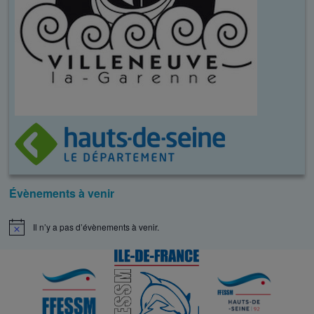
Évènements à venir
Il n’y a pas d’évènements à venir.
N
o
t
i
c
e