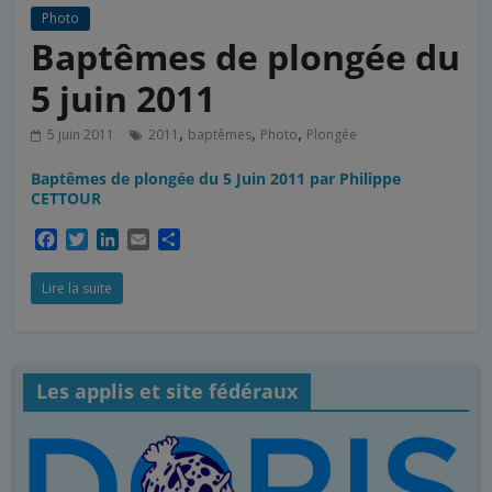
Photo
Baptêmes de plongée du
5 juin 2011
,
,
,
5 juin 2011
2011
baptêmes
Photo
Plongée
Baptêmes de plongée du 5 Juin 2011 par Philippe
CETTOUR
F
T
L
E
P
a
w
i
m
a
c
i
n
a
r
Lire la suite
e
t
k
i
t
b
t
e
l
a
o
e
d
g
o
r
I
e
Les applis et site fédéraux
k
n
r