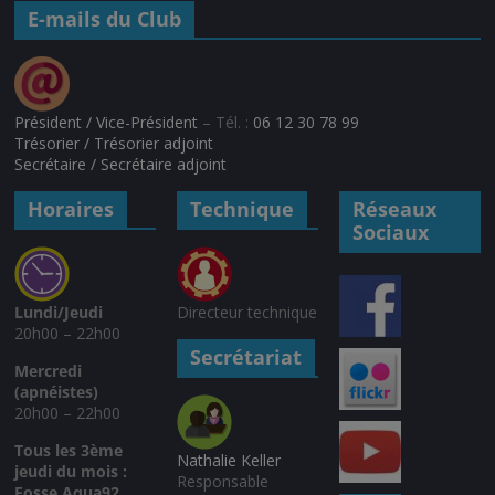
E-mails du Club
Président / Vice-Président
– Tél. :
06 12 30 78 99
Trésorier / Trésorier adjoint
Secrétaire / Secrétaire adjoint
Horaires
Technique
Réseaux
Sociaux
Lundi/Jeudi
Directeur technique
20h00 – 22h00
Secrétariat
Mercredi
(apnéistes)
20h00 – 22h00
Tous les 3ème
Nathalie Keller
jeudi du mois :
Responsable
Fosse Aqua92