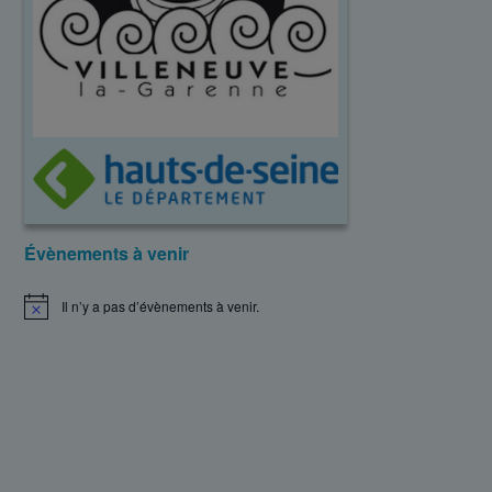
Évènements à venir
Il n’y a pas d’évènements à venir.
N
o
t
i
c
e