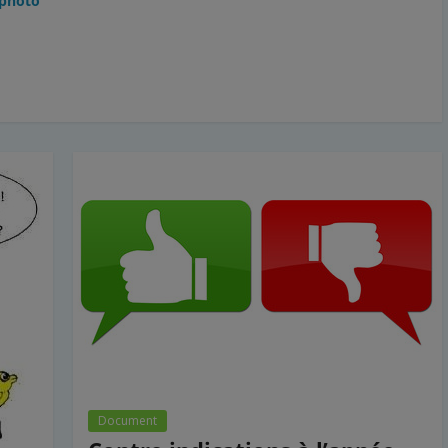
 photo
Document