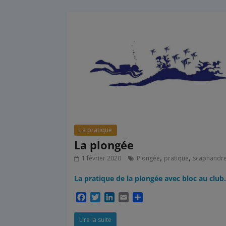
o
e
d
g
o
r
I
e
k
n
r
La pratique
La plongée
,
,
1 février 2020
Plongée
pratique
scaphandr
La pratique de la plongée avec bloc au club.
F
T
L
E
P
a
w
i
m
a
c
i
n
a
r
Lire la suite