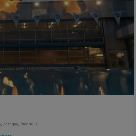
,
,
o
pratique
théorique