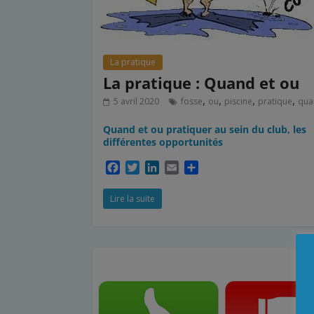
La pratique
La pratique : Quand et ou
,
,
,
,
5 avril 2020
fosse
ou
piscine
pratique
qua
Quand et ou pratiquer au sein du club, les
différentes opportunités
F
T
L
E
P
a
w
i
m
a
c
i
n
a
r
Lire la suite
e
t
k
i
t
b
t
e
l
a
o
e
d
g
o
r
I
e
k
n
r