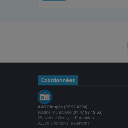
e
t
k
i
t
b
t
e
l
a
o
e
d
g
o
r
I
e
k
n
r
Coordonnées
AVG Plongée (07 92 0294)
Piscine municipale (
01 47 98 18 63
)
29 avenue Georges Pompidou
92390 Villeneuve la Garenne