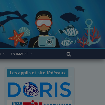
L
EN IMAGES
Les applis et site fédéraux