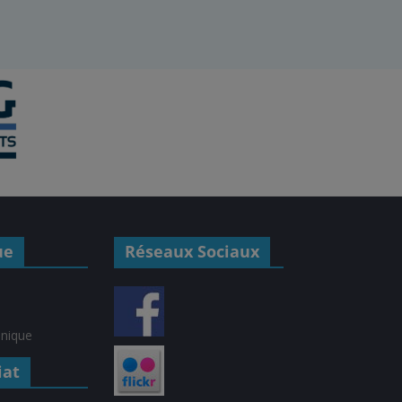
ue
Réseaux Sociaux
hnique
iat