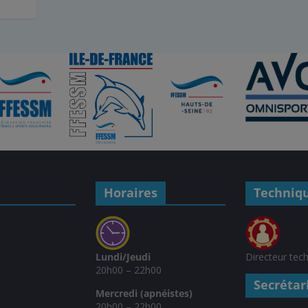
Horaires
Techniq
Lundi/Jeudi
Directeur tec
20h00 – 22h00
Secrétar
Mercredi (apnéistes)
20h00 – 22h00