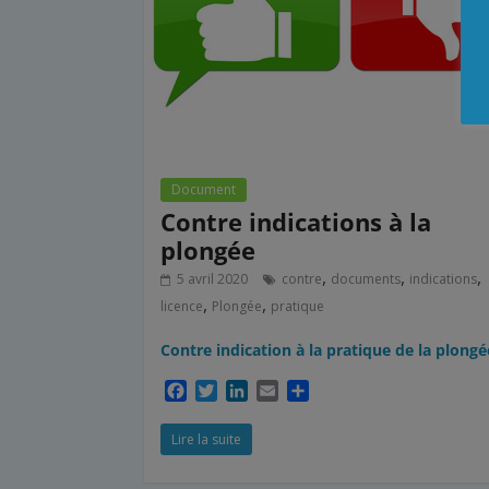
Document
Contre indications à la
plongée
,
,
,
5 avril 2020
contre
documents
indications
,
,
licence
Plongée
pratique
Contre indication à la pratique de la plongé
F
T
L
E
P
a
w
i
m
a
c
i
n
a
r
Lire la suite
e
t
k
i
t
b
t
e
l
a