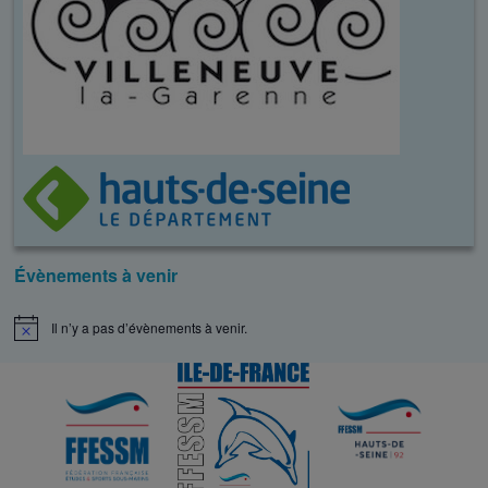
Évènements à venir
Il n’y a pas d’évènements à venir.
N
o
t
i
c
e