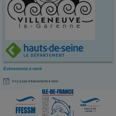
Évènements à venir
Il n’y a pas d’évènements à venir.
N
o
t
i
c
e