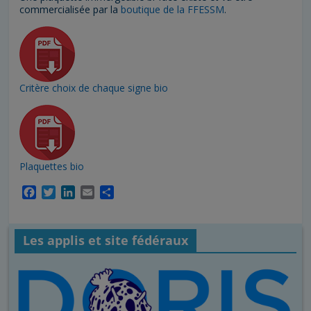
commercialisée par la
boutique de la FFESSM
.
Critère choix de chaque signe bio
Plaquettes bio
F
T
L
E
P
a
w
i
m
a
c
i
n
a
r
e
t
k
i
t
Les applis et site fédéraux
b
t
e
l
a
o
e
d
g
o
r
I
e
k
n
r