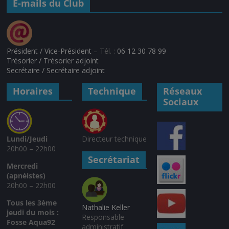
E-mails du Club
Président / Vice-Président
– Tél. :
06 12 30 78 99
Trésorier / Trésorier adjoint
Secrétaire / Secrétaire adjoint
Horaires
Technique
Réseaux
Sociaux
Lundi/Jeudi
Directeur technique
20h00 – 22h00
Secrétariat
Mercredi
(apnéistes)
20h00 – 22h00
Tous les 3ème
Nathalie Keller
jeudi du mois :
Responsable
Fosse Aqua92
administratif