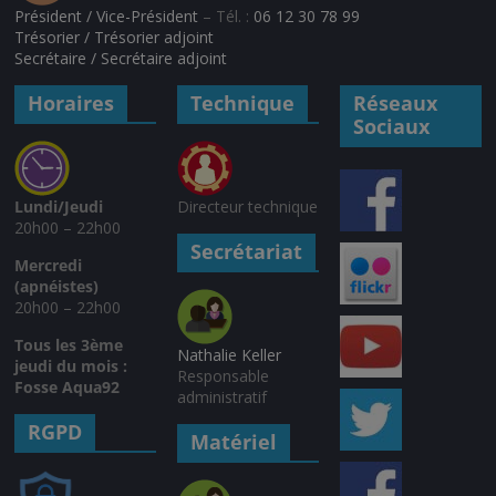
Président / Vice-Président
– Tél. :
06 12 30 78 99
Trésorier / Trésorier adjoint
Secrétaire / Secrétaire adjoint
Horaires
Technique
Réseaux
Sociaux
Lundi/Jeudi
Directeur technique
20h00 – 22h00
Secrétariat
Mercredi
(apnéistes)
20h00 – 22h00
Tous les 3ème
Nathalie Keller
jeudi du mois :
Responsable
Fosse Aqua92
administratif
RGPD
Matériel