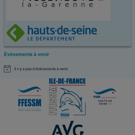
Évènements à venir
Il n’y a pas d’évènements à venir.
N
o
t
i
c
e