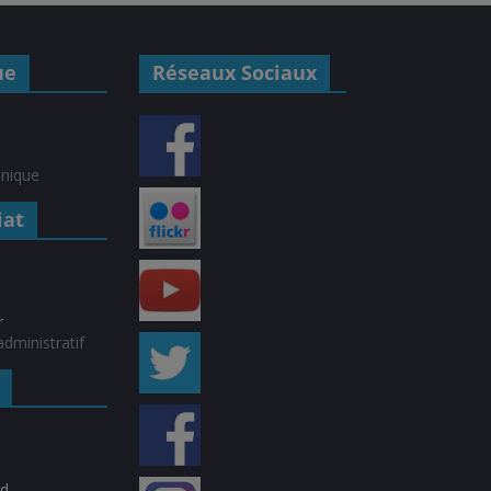
ue
Réseaux Sociaux
hnique
iat
r
dministratif
rd