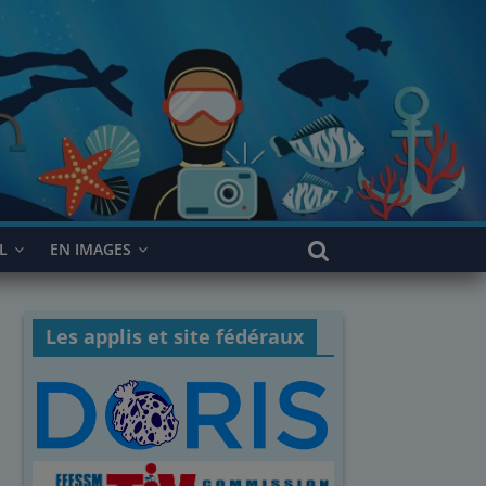
L
EN IMAGES
Les applis et site fédéraux