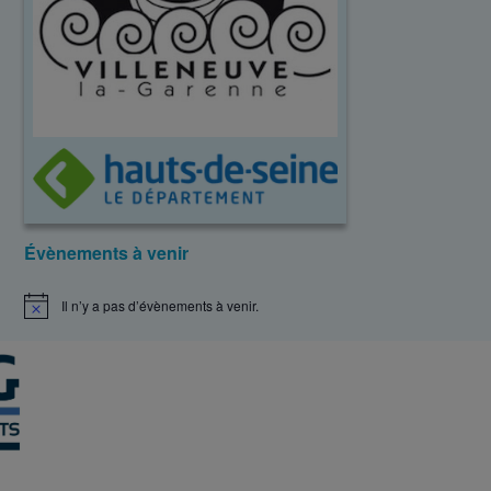
Évènements à venir
Il n’y a pas d’évènements à venir.
N
o
t
i
c
e