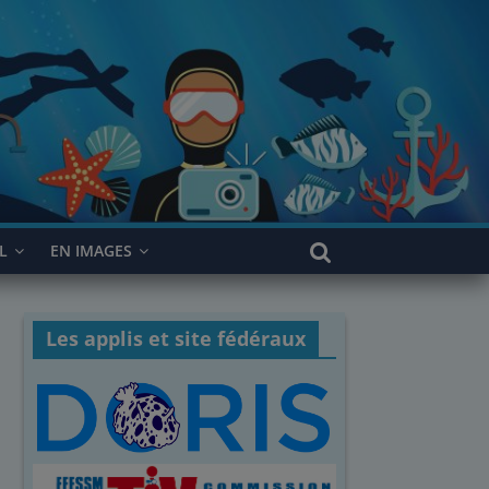
L
EN IMAGES
Les applis et site fédéraux