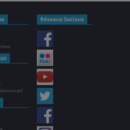
ue
Réseaux Sociaux
hnique
iat
r
dministratif
rd