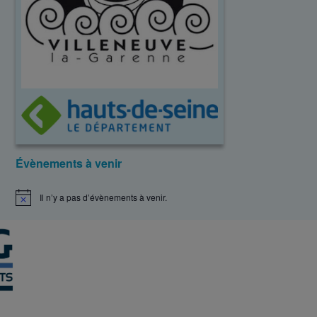
Évènements à venir
Il n’y a pas d’évènements à venir.
N
o
t
i
c
e