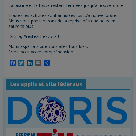
La piscine et la fosse restent fermées jusqu’à nouvel ordre !
Toutes les activités sont annulées jusqu’à nouvel ordre.
Nous vous préviendrons de la reprise dès que nous en
saurons plus.
D’ici là, #restezchezvous !
Nous espérons que vous allez tous bien.
Merci pour votre compréhension.
F
T
L
E
P
a
w
i
m
a
c
i
n
a
r
e
t
k
i
t
Les applis et site fédéraux
b
t
e
l
a
o
e
d
g
o
r
I
e
k
n
r