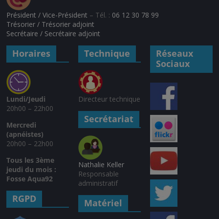
Président / Vice-Président
– Tél. :
06 12 30 78 99
Trésorier / Trésorier adjoint
Secrétaire / Secrétaire adjoint
Horaires
Technique
Réseaux
Sociaux
Lundi/Jeudi
Directeur technique
20h00 – 22h00
Secrétariat
Mercredi
(apnéistes)
20h00 – 22h00
Tous les 3ème
Nathalie Keller
jeudi du mois :
Responsable
Fosse Aqua92
administratif
RGPD
Matériel