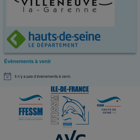
Évènements à venir
Il n’y a pas d’évènements à venir.
N
o
t
i
c
e