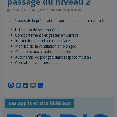
passage du niveau 2
,
,
,
2 avril 2020
2
Etape
Niveau
preparation
Les étapes de la préparation pour le passage du niveau 2
Utilisation de son matériel
Comportements et gestes en surface
Immersions et retour en surface
Maîtrise de la ventilation en plongée
Réactions aux situations usuelles
Autonomie de plongée dans l’espace médian
Connaissances théoriques
F
T
L
E
P
a
w
i
m
a
c
i
n
a
r
e
t
k
i
t
Les applis et site fédéraux
b
t
e
l
a
o
e
d
g
o
r
I
e