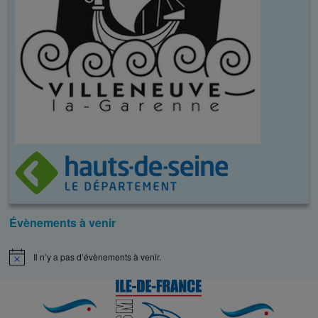
Évènements à venir
Il n’y a pas d’évènements à venir.
N
o
t
i
c