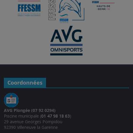
e
Coordonnées
AVG Plongée (07 92 0294)
Piscine municipale (
01 47 98 18 63
)
29 avenue Georges Pompidou
92390 Villeneuve la Garenne