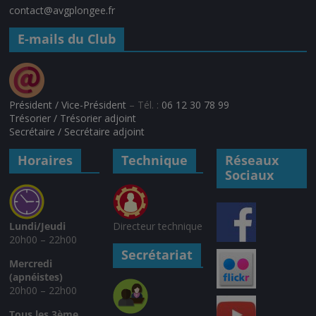
contact@avgplongee.fr
E-mails du Club
Président / Vice-Président
– Tél. :
06 12 30 78 99
Trésorier / Trésorier adjoint
Secrétaire / Secrétaire adjoint
Horaires
Technique
Réseaux
Sociaux
Lundi/Jeudi
Directeur technique
20h00 – 22h00
Secrétariat
Mercredi
(apnéistes)
20h00 – 22h00
Tous les 3ème