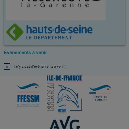
Évènements à venir
Il n’y a pas d’évènements à venir.
N
o
t
i
c
e