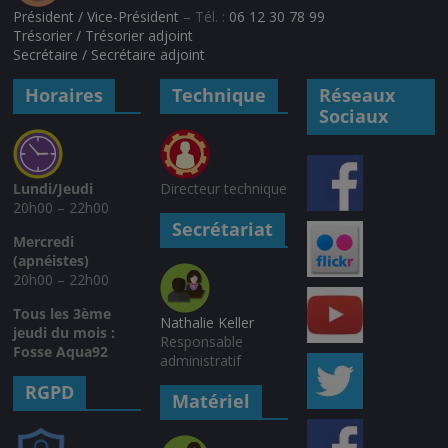
Président / Vice-Président
– Tél. :
06 12 30 78 99
Trésorier / Trésorier adjoint
Secrétaire / Secrétaire adjoint
Horaires
Technique
Réseaux
Sociaux
Lundi/Jeudi
Directeur technique
20h00 – 22h00
Secrétariat
Mercredi
(apnéistes)
20h00 – 22h00
Tous les 3ème
Nathalie Keller
jeudi du mois :
Responsable
Fosse Aqua92
administratif
RGPD
Matériel