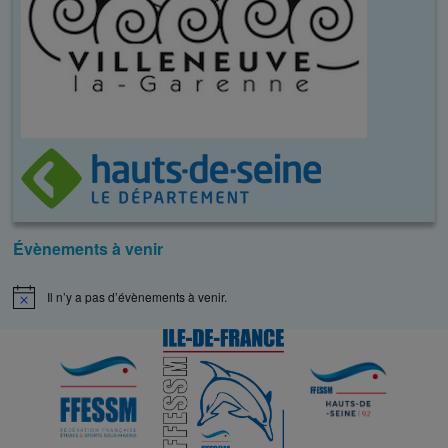
Évènements à venir
Il n’y a pas d’évènements à venir.
N
o
t
i
c
e