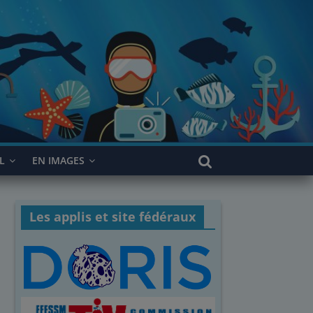
L
EN IMAGES
Les applis et site fédéraux