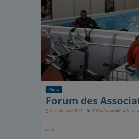
Photo
Forum des Associat
,
,
8 septembre 2013
2013
Association
Forum
‹
›
×