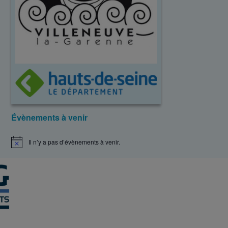
Évènements à venir
Il n’y a pas d’évènements à venir.
N
o
t
i
c
e