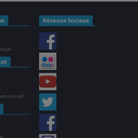
ue
Réseaux Sociaux
hnique
iat
r
dministratif
rd