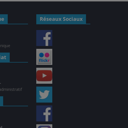
ue
Réseaux Sociaux
hnique
iat
r
dministratif
rd