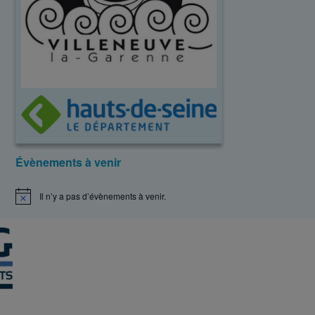
Évènements à venir
Il n’y a pas d’évènements à venir.
N
o
t
i
c
e