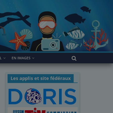
L
EN IMAGES
Les applis et site fédéraux