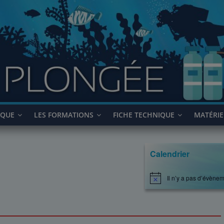
IQUE
LES FORMATIONS
FICHE TECHNIQUE
MATÉRIE
Calendrier
Il n’y a pas d’évènem
N
o
t
i
c
e