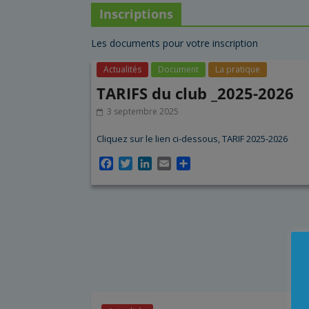
Inscriptions
Les documents pour votre inscription
Actualités
Document
La pratique
TARIFS du club _2025-2026
3 septembre 2025
Cliquez sur le lien ci-dessous, TARIF 2025-2026
F
T
L
E
P
a
w
i
m
a
c
i
n
a
r
e
t
k
i
t
b
t
e
l
a
o
e
d
g
o
r
I
e
k
n
r