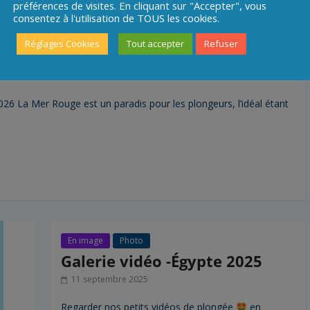
préférences de visites. En cliquant sur "Accepter", vous
consentez à l'utilisation de TOUS les cookies.
E EN EGYPTE AVEC DIVING
Réglages Cookies
Tout accepter
Refuser
26 La Mer Rouge est un paradis pour les plongeurs, l’idéal étant
En image
Photo
Galerie vidéo -Égypte 2025
11 septembre 2025
Regarder nos petits vidéos de plongée
en