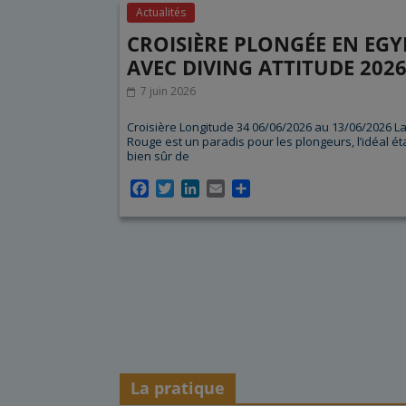
Actualités
CROISIÈRE PLONGÉE EN EGY
AVEC DIVING ATTITUDE 202
7 juin 2026
Croisière Longitude 34 06/06/2026 au 13/06/2026 L
Rouge est un paradis pour les plongeurs, l’idéal ét
bien sûr de
F
T
L
E
P
a
w
i
m
a
c
i
n
a
r
e
t
k
i
t
b
t
e
l
a
o
e
d
g
o
r
I
e
k
n
r
La pratique