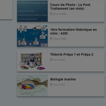
c
i
n
a
r
u
e
t
k
i
Cours de Photo : Le Post
t
Traitement (en visio)
b
t
e
l
a
o
e
d
g
26 avril 2020
o
r
I
e
k
n
r
1ère formation théorique en
visio : ADD
25 avril 2020
Théorie Prépa 1 et Prépa 2
6 avril 2020
Biologie marine
5 avril 2020