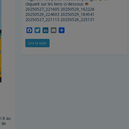
cliquant sur les liens ci-dessous
20250527_221605 20250529_162226
20250529_224603 20250529_184541
20250527_221113 20250526_225131
F
T
L
E
P
a
w
i
m
a
c
i
n
a
r
Lire la suite
e
t
k
i
t
b
t
e
l
a
o
e
d
g
o
r
I
e
k
n
r
I 8 au
 de