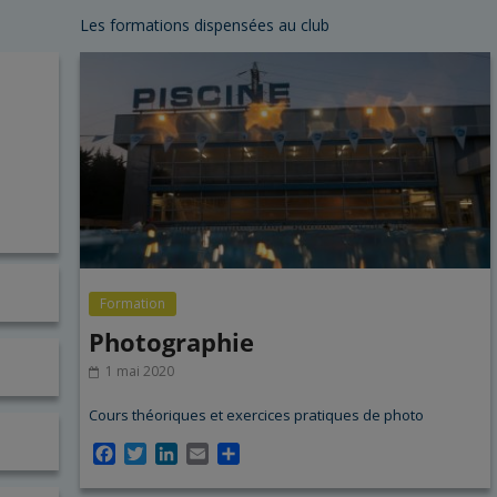
Les formations dispensées au club
Formation
Photographie
1 mai 2020
Cours théoriques et exercices pratiques de photo
F
T
L
E
P
a
w
i
m
a