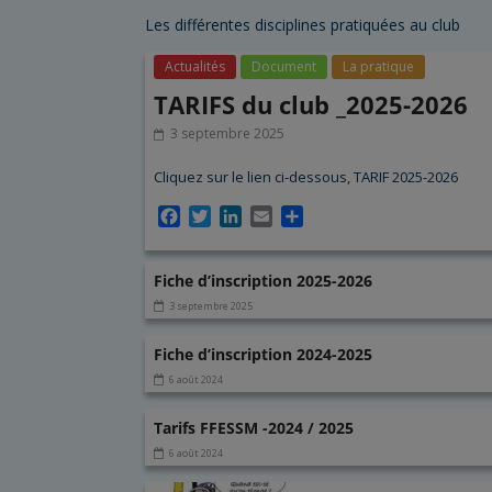
Les différentes disciplines pratiquées au club
Actualités
Document
La pratique
TARIFS du club _2025-2026
3 septembre 2025
Cliquez sur le lien ci-dessous, TARIF 2025-2026
F
T
L
E
P
a
w
i
m
a
c
i
n
a
r
Fiche d’inscription 2025-2026
e
t
k
i
t
b
t
e
l
a
3 septembre 2025
o
e
d
g
o
r
I
e
Fiche d’inscription 2024-2025
k
n
r
6 août 2024
Tarifs FFESSM -2024 / 2025
6 août 2024