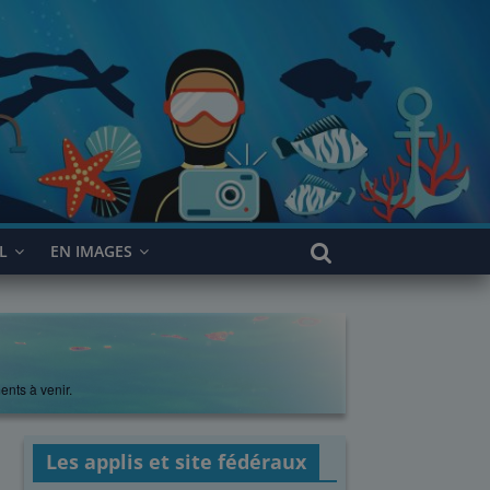
L
EN IMAGES
ents à venir.
Les applis et site fédéraux