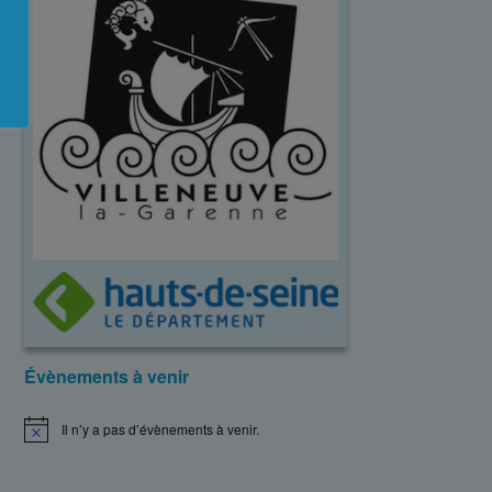
Évènements à venir
Il n’y a pas d’évènements à venir.
N
o
t
i