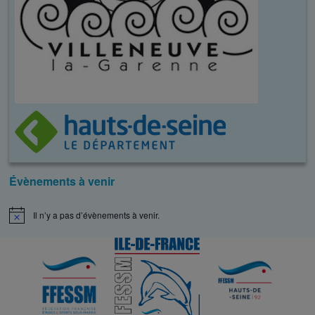
Évènements à venir
Il n’y a pas d’évènements à venir.
N
o
t
i
c
e