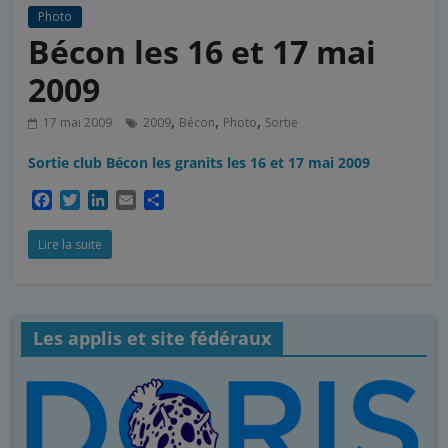
Photo
Bécon les 16 et 17 mai
2009
,
,
,
17 mai 2009
2009
Bécon
Photo
Sortie
Sortie club Bécon les granits les 16 et 17 mai 2009
F
T
L
E
P
a
w
i
m
a
c
i
n
a
r
Lire la suite
e
t
k
i
t
b
t
e
l
a
o
e
d
g
o
r
I
e
Les applis et site fédéraux
k
n
r