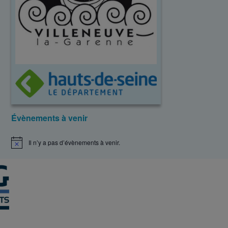
Évènements à venir
Il n’y a pas d’évènements à venir.
N
o
t
i
c
e