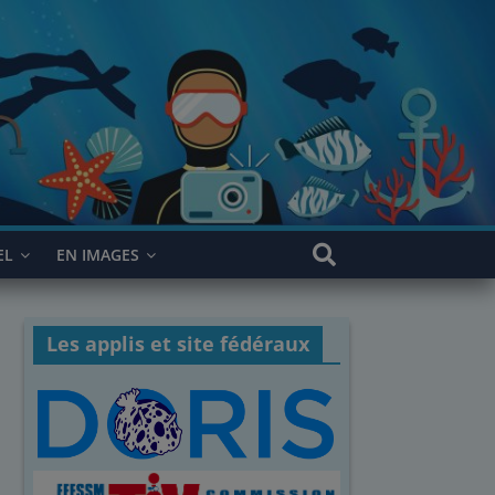
EL
EN IMAGES
Les applis et site fédéraux