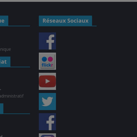
ue
Réseaux Sociaux
hnique
iat
r
dministratif
rd