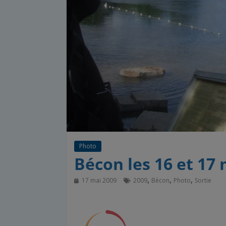
Photo
Bécon les 16 et 17
,
,
,
17 mai 2009
2009
Bécon
Photo
Sortie