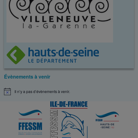
Évènements à venir
Il n’y a pas d’évènements à venir.
N
o
t
i
c
e