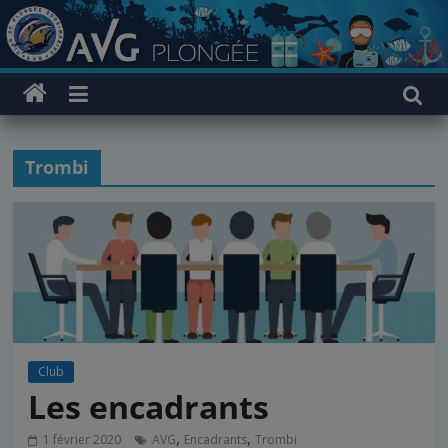
Passer
au
contenu
Trombi
Club
Les encadrants
,
,
1 février 2020
AVG
Encadrants
Trombi