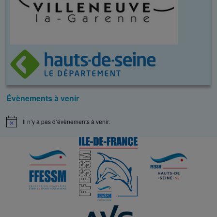
Évènements à venir
Il n’y a pas d’évènements à venir.
N
o
t
i
c
e