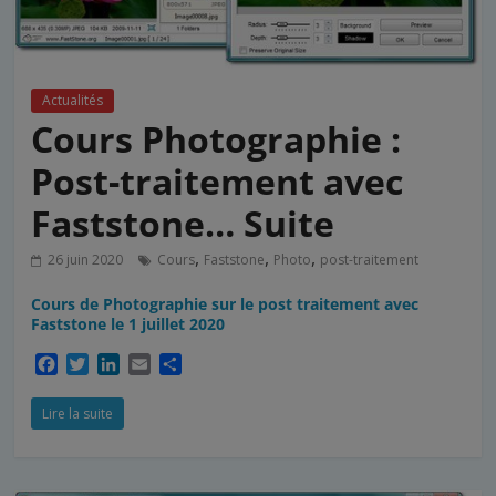
Actualités
Cours Photographie :
Post-traitement avec
Faststone… Suite
,
,
,
26 juin 2020
Cours
Faststone
Photo
post-traitement
Cours de Photographie sur le post traitement avec
Faststone le 1 juillet 2020
F
T
L
E
P
a
w
i
m
a
c
i
n
a
r
Lire la suite
e
t
k
i
t
b
t
e
l
a
o
e
d
g