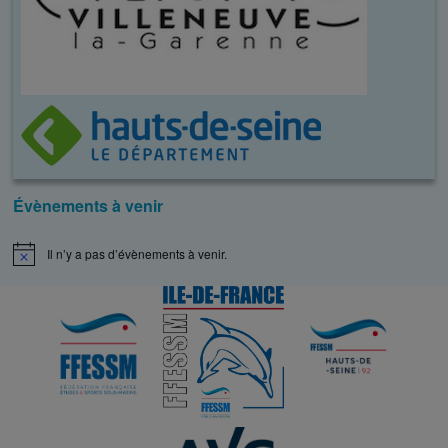
Évènements à venir
Il n’y a pas d’évènements à venir.
N
o
t
i
c
e