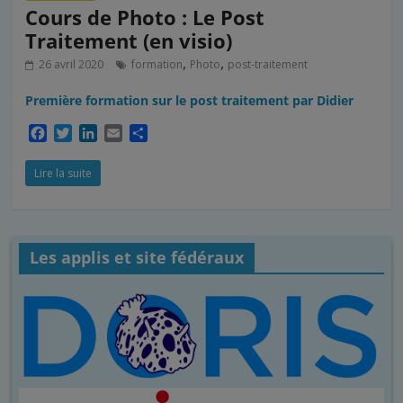
Cours de Photo : Le Post
Traitement (en visio)
,
,
26 avril 2020
formation
Photo
post-traitement
Première formation sur le post traitement par Didier
F
T
L
E
P
a
w
i
m
a
c
i
n
a
r
Lire la suite
e
t
k
i
t
b
t
e
l
a
o
e
d
g
o
r
I
e
Les applis et site fédéraux
k
n
r