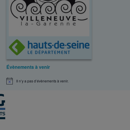
Évènements à venir
Il n’y a pas d’évènements à venir.
N
o
t
i
c
e