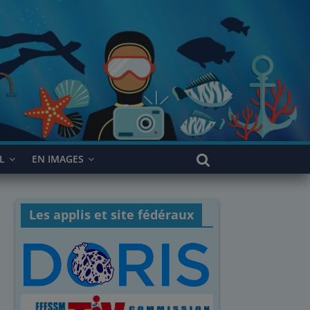
L
EN IMAGES
Les applis et site fédéraux