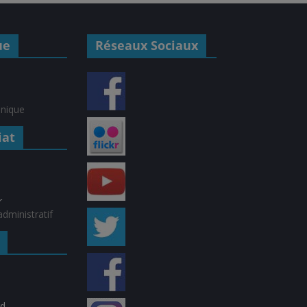
ue
Réseaux Sociaux
hnique
iat
r
dministratif
rd