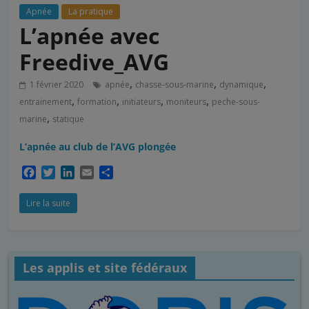
Apnée
La pratique
L’apnée avec
Freedive_AVG
,
,
,
1 février 2020
apnée
chasse-sous-marine
dynamique
,
,
,
,
entrainement
formation
initiateurs
moniteurs
peche-sous-
,
marine
statique
L’apnée au club de l’AVG plongée
F
T
L
E
P
a
w
i
m
a
c
i
n
a
r
Lire la suite
e
t
k
i
t
b
t
e
l
a
o
e
d
g
o
r
I
e
Les applis et site fédéraux
k
n
r