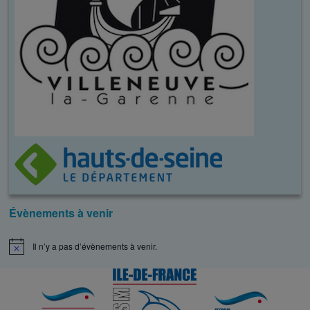
Évènements à venir
Il n’y a pas d’évènements à venir.
N
o
t
i
c
e