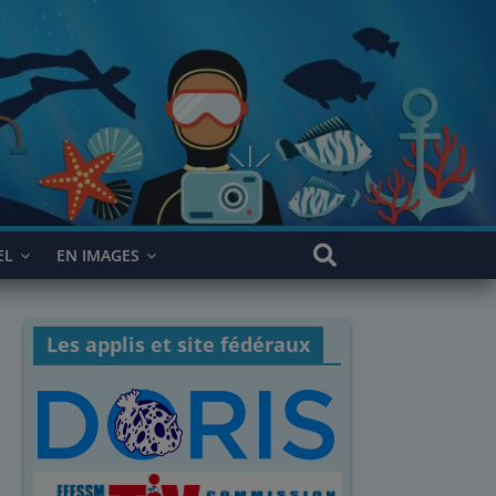
EL
EN IMAGES
Les applis et site fédéraux