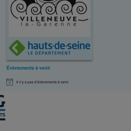
Évènements à venir
Il n’y a pas d’évènements à venir.
N
o
t
i
c
e