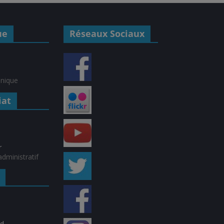
ue
Réseaux Sociaux
hnique
iat
r
dministratif
rd