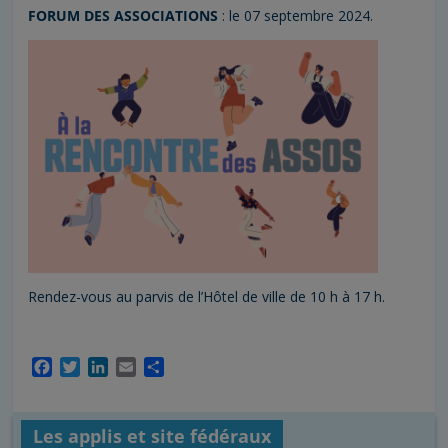
FORUM DES ASSOCIATIONS
: le 07 septembre 2024.
Rendez-vous au parvis de l’Hôtel de ville de 10 h à 17 h.
F
T
L
E
P
a
w
i
m
a
c
i
n
a
r
e
t
k
i
t
Les applis et site fédéraux
b
t
e
l
a