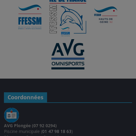
i
c
e
Coordonnées
AVG Plongée (07 92 0294)
Piscine municipale (
01 47 98 18 63
)