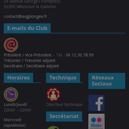
29 avenue Georges Pompidou
92390 Villeneuve la Garenne
contact@avgplongee.fr
E-mails du Club
Président / Vice-Président
– Tél. :
06 12 30 78 99
Trésorier / Trésorier adjoint
Secrétaire / Secrétaire adjoint
Horaires
Technique
Réseaux
Sociaux
Lundi/Jeudi
Directeur technique
20h00 – 22h00
Secrétariat
Mercredi
(apnéistes)