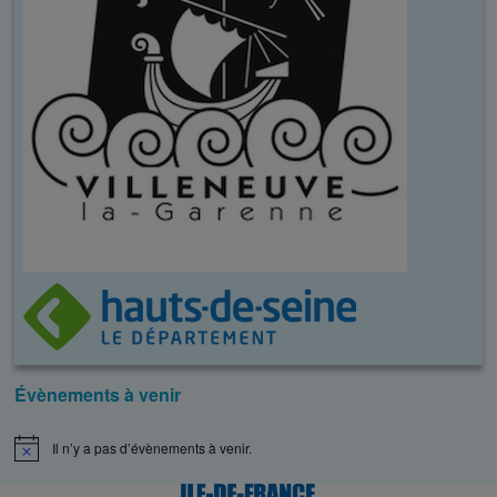
Évènements à venir
Il n’y a pas d’évènements à venir.
N
o
t