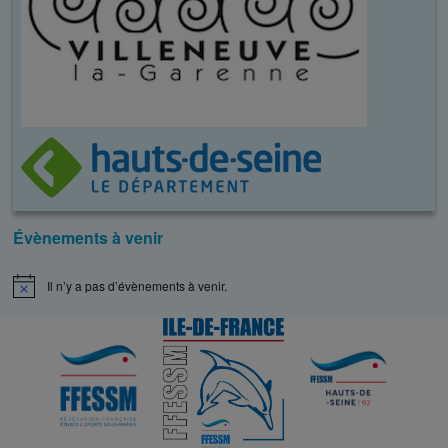
Évènements à venir
Il n’y a pas d’évènements à venir.
N
o
t
i
c
e