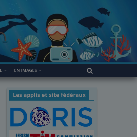
L
EN IMAGES
Les applis et site fédéraux