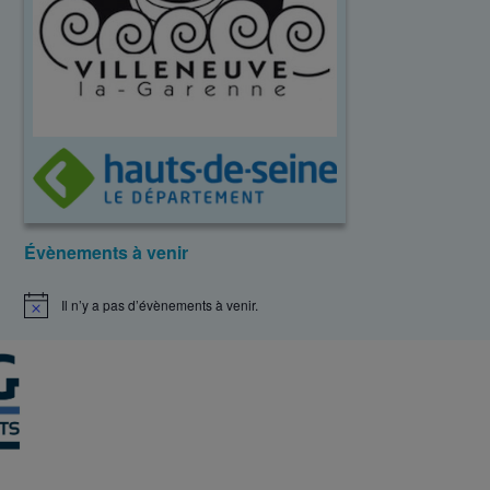
Évènements à venir
Il n’y a pas d’évènements à venir.
N
o
t
i
c
e