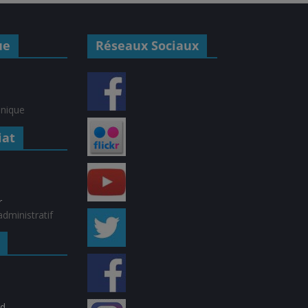
ue
Réseaux Sociaux
hnique
iat
r
dministratif
rd