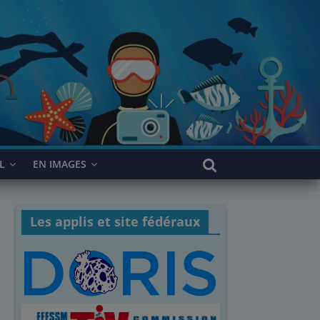
L
EN IMAGES
Les applis et site fédéraux