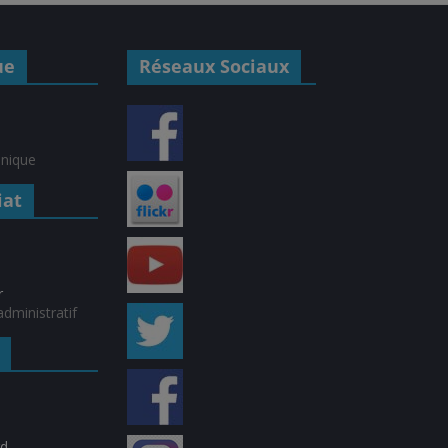
ue
Réseaux Sociaux
hnique
iat
r
dministratif
rd