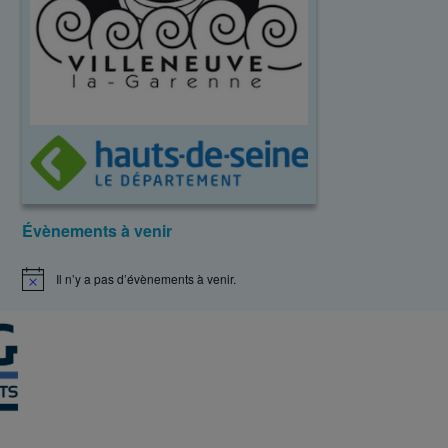
Évènements à venir
Il n’y a pas d’évènements à venir.
N
o
t
i
c
e