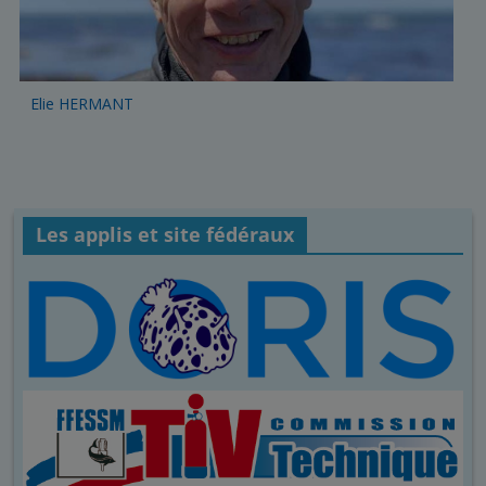
Elie HERMANT
Les applis et site fédéraux