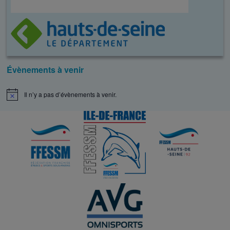
Évènements à venir
Il n’y a pas d’évènements à venir.
N
o
t
i
c
e