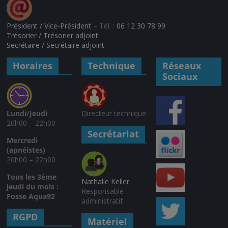
Président / Vice-Président
– Tél. :
06 12 30 78 99
Trésorier / Trésorier adjoint
Secrétaire / Secrétaire adjoint
Horaires
Technique
Réseaux
Sociaux
Lundi/Jeudi
Directeur technique
20h00 – 22h00
Secrétariat
Mercredi
(apnéistes)
20h00 – 22h00
Tous les 3ème
Nathalie Keller
jeudi du mois :
Responsable
Fosse Aqua92
administratif
RGPD
Matériel