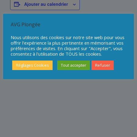
Ajouter au calendrier
AVG Plongée
DÉTAILS
Nous utilisons des cookies sur notre site web pour vous
offrir l'expérience la plus pertinente en mémorisant vos
Début :
préférences de visites. En cliquant sur "Accepter", vous
6 juin - 8 h 00
consentez à l'utilisation de TOUS les cookies.
Fin :
Réglages Cookies
Tout accepter
Refuser
13 juin - 17 h 00