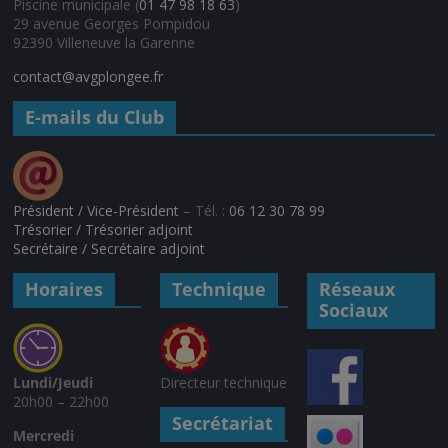
Piscine municipale (
01 47 98 18 63
)
29 avenue Georges Pompidou
92390 Villeneuve la Garenne
contact@avgplongee.fr
E-mails du Club
Président / Vice-Président
– Tél. :
06 12 30 78 99
Trésorier / Trésorier adjoint
Secrétaire / Secrétaire adjoint
Horaires
Technique
Réseaux
Sociaux
Lundi/Jeudi
Directeur technique
20h00 – 22h00
Secrétariat
Mercredi