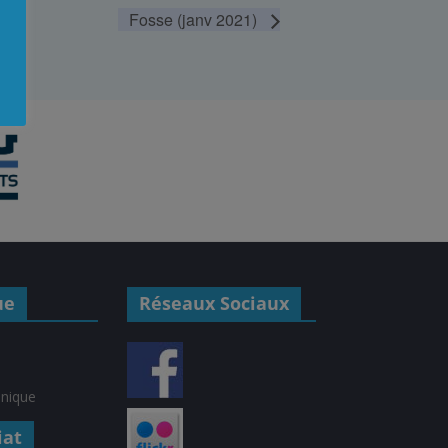
Fosse (janv 2021)
ue
Réseaux Sociaux
hnique
iat