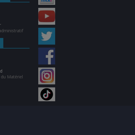
r
dministratif
rd
du Matériel