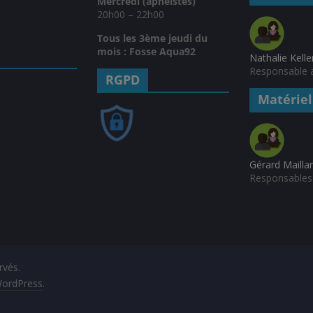
Mercredi (apnéistes)
20h00 – 22h00
Tous les 3ème jeudi du
mois : Fosse Aqua92
Nathalie Kelle
Responsable a
RGPD
Matériel
Gérard Mailla
Responsables 
rvés.
ordPress
.