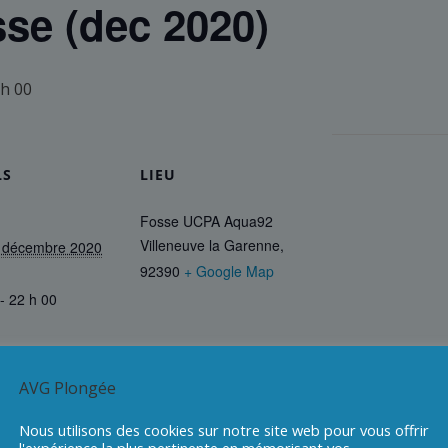
se (dec 2020)
 h 00
LS
LIEU
Fosse UCPA Aqua92
Villeneuve la Garenne
,
7 décembre 2020
92390
+ Google Map
- 22 h 00
AVG Plongée
Nous utilisons des cookies sur notre site web pour vous offrir
l'expérience la plus pertinente en mémorisant vos