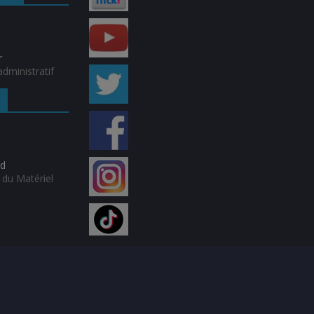
r
dministratif
rd
du Matériel