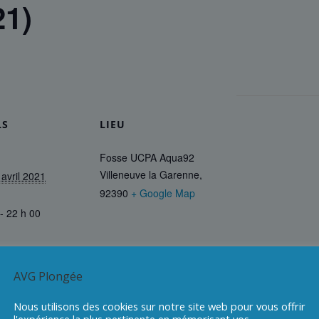
21)
LS
LIEU
Fosse UCPA Aqua92
Villeneuve la Garenne
,
 avril 2021
92390
+ Google Map
- 22 h 00
AVG Plongée
Nous utilisons des cookies sur notre site web pour vous offrir
l'expérience la plus pertinente en mémorisant vos