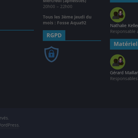
Mercredi (apnéistes)
20h00 – 22h00
Tous les 3ème jeudi du
mois : Fosse Aqua92
Nathalie Kelle
Responsable a
RGPD
Matériel
Gérard Mailla
Responsables 
rvés.
ordPress
.