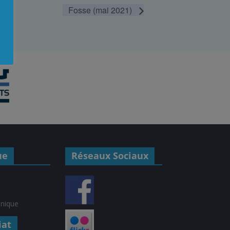
Fosse (mai 2021)
ue
Réseaux Sociaux
hnique
iat