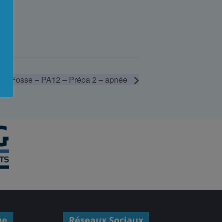
Fosse – PA12 – Prépa 2 – apnée
ue
Réseaux Sociaux