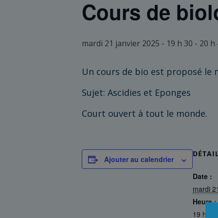
Cours de biol
mardi 21 janvier 2025 - 19 h 30
-
20 h
Un cours de bio est proposé le m
Sujet: Ascidies et Eponges
Court ouvert à tout le monde.
DÉTAI
Ajouter au calendrier
Date :
mardi 2
Heure :
19 h 30 