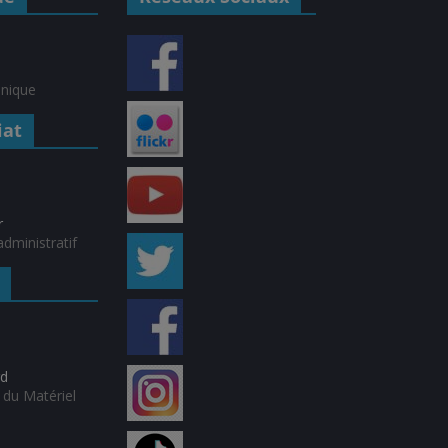
hnique
iat
r
dministratif
rd
du Matériel