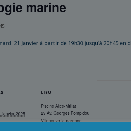
ogie marine
 45
ardi 21 Janvier à partir de 19h30 jusqu’à 20h45 en 
LS
LIEU
Piscine Alice-Milliat
29 Av. Georges Pompidou
1 janvier 2025
Villeneuve-la-garenne
,
92390
France
+ Google
- 20 h 45