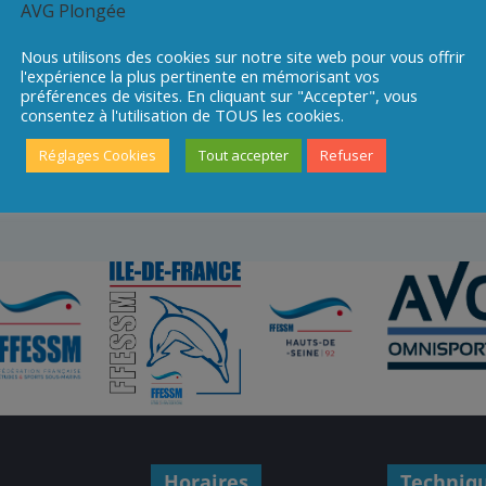
AVG Plongée
Map
Nous utilisons des cookies sur notre site web pour vous offrir
l'expérience la plus pertinente en mémorisant vos
préférences de visites. En cliquant sur "Accepter", vous
consentez à l'utilisation de TOUS les cookies.
Réglages Cookies
Tout accepter
Refuser
nfirmé – Apnée
Horaires
Techniq