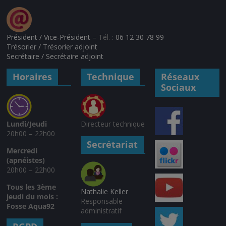
Président / Vice-Président
– Tél. :
06 12 30 78 99
Trésorier / Trésorier adjoint
Secrétaire / Secrétaire adjoint
Horaires
Technique
Réseaux
Sociaux
Lundi/Jeudi
Directeur technique
20h00 – 22h00
Secrétariat
Mercredi
(apnéistes)
20h00 – 22h00
Tous les 3ème
Nathalie Keller
jeudi du mois :
Responsable
Fosse Aqua92
administratif